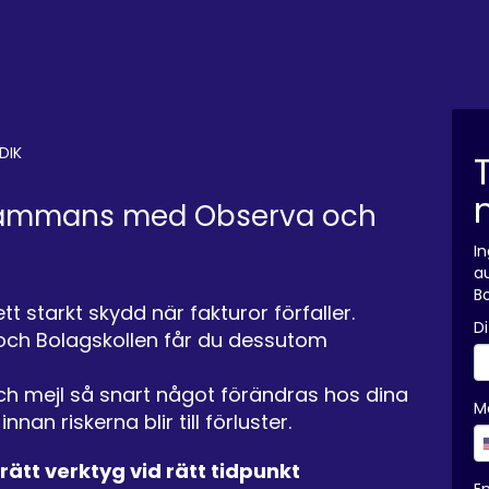
DIK
tillsammans med Observa och
In
a
B
t starkt skydd när fakturor förfaller.
D
ch Bolagskollen får du dessutom
ch mejl så snart något förändras hos dina
M
an riskerna blir till förluster.
rätt verktyg vid rätt tidpunkt