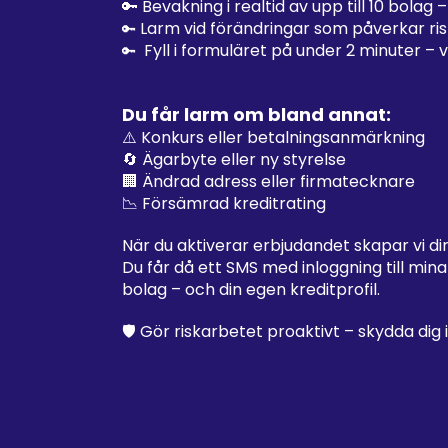
🔑 Bevakning i realtid av upp till 10 bolag
Larm vid förändringar som påverkar risk
🔑
Fyll i formuläret på under 2 minuter – v
🔑
Du får larm om bland annat:
⚠️ Konkurs eller betalningsanmärkning
🔄 Ägarbyte eller ny styrelse
🏢 Ändrad adress eller firmatecknare
📉 Försämrad kreditrating
När du aktiverar erbjudandet skapar vi d
Du får då ett SMS med inloggning till min
bolag – och din egen kreditprofil.
🛡️ Gör riskarbetet proaktivt – skydda dig