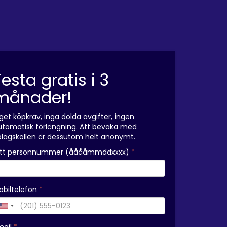
Testa gratis i 3
månader!
get köpkrav, inga dolda avgifter, ingen
utomatisk förlängning. Att bevaka med
olagskollen är dessutom helt anonymt.
itt personnummer (ååååmmddxxxx)
*
obiltelefon
*