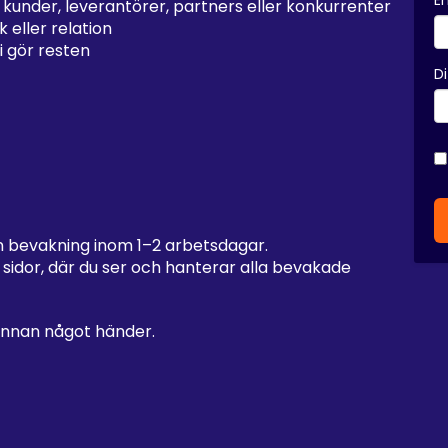
E
 – kunder, leverantörer, partners eller konkurrenter
 eller relation
i gör resten
Di
in bevakning inom 1–2 arbetsdagar.
a sidor, där du ser och hanterar alla bevakade
 innan något händer.